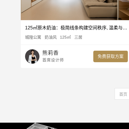
125㎡原木奶油：极简线条构建空间秩序, 温柔与烟火气并存
城隍公寓
奶油风
125㎡
三居
熊莉香
免费获取方案
首席设计师
首页