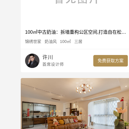
100㎡中古奶油：拆墙重构公区空间,打造自在松弛生活场
锦绣世家
奶油风
100㎡
三居
许川
免费获取方案
首席设计师