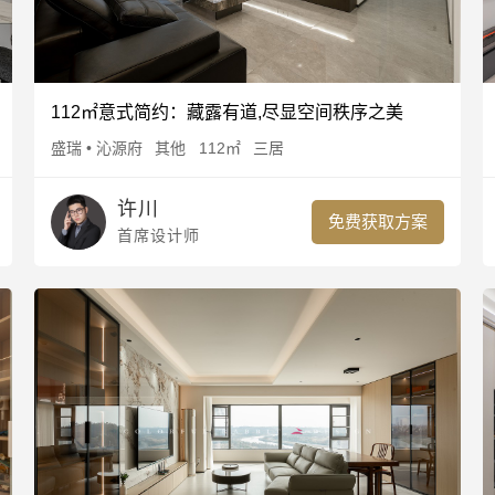
112㎡意式简约：藏露有道,尽显空间秩序之美
盛瑞 • 沁源府
其他
112㎡
三居
许川
免费获取方案
首席设计师