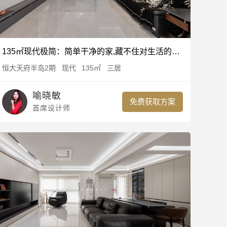
135㎡现代极简：简单干净的家,藏不住对生活的热爱
恒大天府半岛2期
现代
135㎡
三居
喻晓敏
免费获取方案
首席设计师