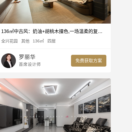
╳
136㎡中古风：奶油+胡桃木撞色,一场温柔的复古梦
全兴花园
其他
136㎡
四居
罗丽华
免费获取方案
首席设计师
现代简约