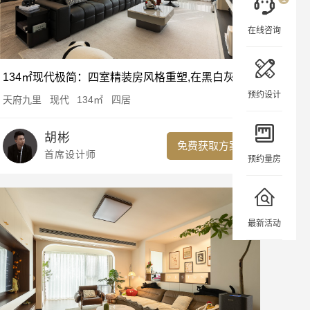
在线咨询
134㎡现代极简：四室精装房风格重塑,在黑白灰的家里注入色彩
预约设计
天府九里
现代
134㎡
四居
胡彬
免费获取方案
首席设计师
预约量房
最新活动