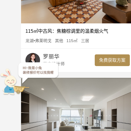
115㎡中古风：焦糖棕调里的温柔烟火气
龙湖•弗莱明戈
其他
115㎡
三居
罗丽华
免费获取方案
首席设计师