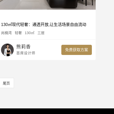
130㎡现代轻奢：通透开放,让生活场景自由流动
尚楠湾
轻奢
130㎡
三居
熊莉香
免费获取方案
首席设计师
尾页