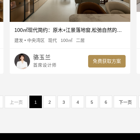
100㎡现代简约：原木+江景落地窗,松弛自然的具象表达
建发 • 中央湾区
现代
100㎡
二居
骆玉兰
免费获取方案
首席设计师
上一页
1
2
3
4
5
6
下一页