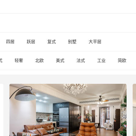
四居
跃层
复式
别墅
大平层
式
轻奢
北欧
美式
法式
工业
简欧