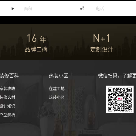
㎡
16
N+1
年
品牌口碑
定制设计
装修百科
热装小区
微信扫码，了解
家装攻略
在建工地
装修选材
热装小区
设计知识
户型解析