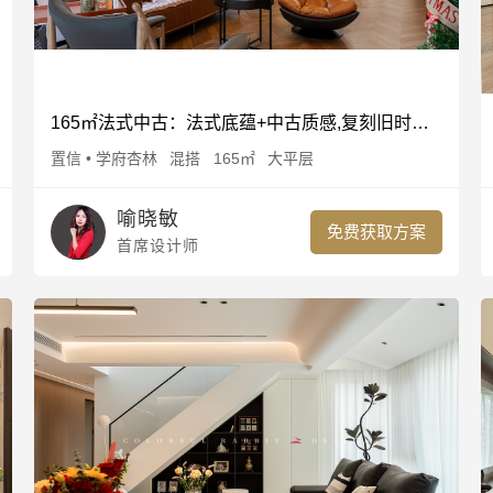
165㎡法式中古：法式底蕴+中古质感,复刻旧时光的优雅
置信 • 学府杏林
混搭
165㎡
大平层
喻晓敏
免费获取方案
首席设计师