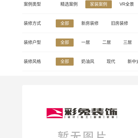
案例类型
精选案例
家装案例
VR全景
装修方式
全部
新房装修
旧房装修
装修户型
全部
一居
二居
三居
装修风格
全部
奶油风
现代
新中