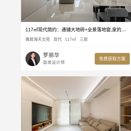
117㎡现代简约：通铺大地砖+全景落地窗,家的通透感藏在细节里
雅居海天文苑
现代
117㎡
三居
罗丽华
免费获取方案
首席设计师