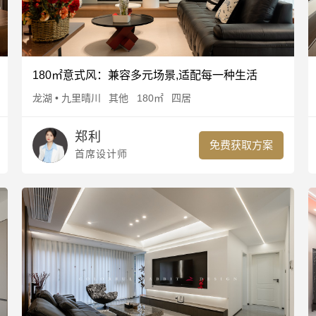
我需要
180㎡意式风：兼容多元场景,适配每一种生活
算一算，我家装修得花多少钱
龙湖 • 九里晴川
其他
180㎡
四居
郑利
基于彩兔历史服务成都68675户家庭装修数据计算，精准可靠
免费获取方案
首席设计师
新房装修
旧房改造