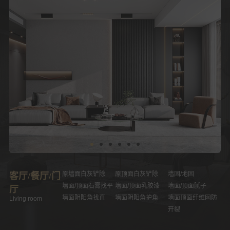
原墙面白灰铲除
原顶面白灰铲除
墙固/地固
客厅/餐厅/门
K
墙面/顶面石膏找平
墙面/顶面乳胶漆
墙面/顶面腻子
下
厅
墙面阴阳角找直
墙面阴阳角护角
墙面顶面纤维网防
Living room
开裂
层
入户门槛石/地砖铺
地砖/踢脚线
飘窗石材