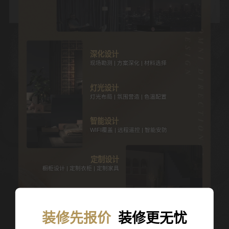
深化设计
现场勘测 | 方案深化 | 材料选择
灯光设计
灯光布局 | 氛围营造 | 色温配置
智能设计
WIFI覆盖 | 远程遥控 | 智能安防
定制设计
橱柜设计 | 定制衣柜 | 定制家具
循环设计
通风 | 空气调节和净水系统排布
装修先报价
装修更无忧
软装设计