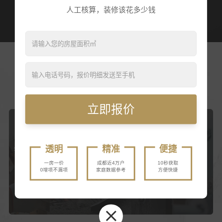
摆件艺术 | 布艺搭配 | 私属定制
人工核算，装修该花多少钱
德系锡尔特工艺6.0升级
WORKMANSHIP
为品质而生 只为打造最好的家
立即报价
93项
20道
5大
透明
精准
便捷
锡尔特工艺施工标准
施工维护标准
作业标准
一房一价
成都近4万户
10秒获取
0增项不漏项
家庭数据参考
方便快捷
100%
75项
自有工人 拒接转包
锡尔特工艺验收标准