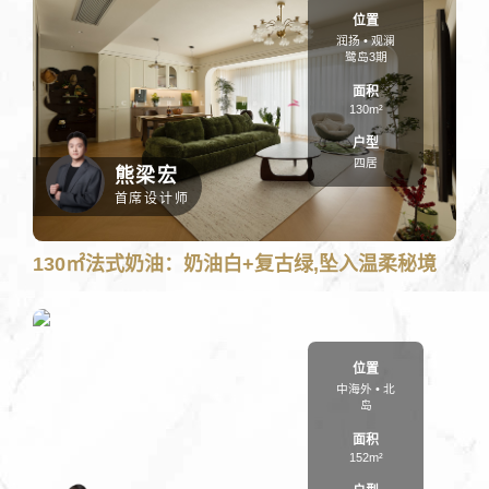
位置
润扬 • 观澜
鹭岛3期
面积
130m²
户型
四居
熊梁宏
首席设计师
装修先报价
装修更无忧
130㎡法式奶油：奶油白+复古绿,坠入温柔秘境
人工核算，装修该花多少钱
位置
中海外 • 北
岛
面积
152m²