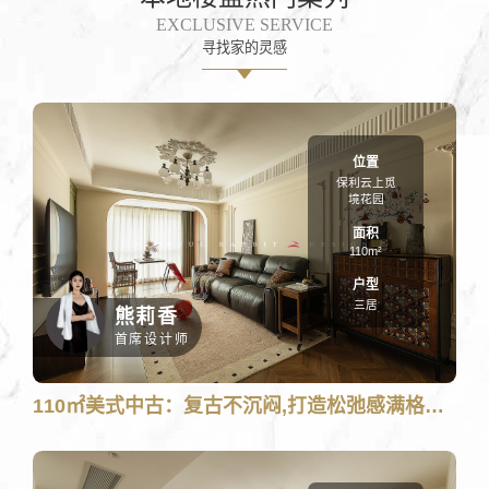
EXCLUSIVE SERVICE
寻找家的灵感
位置
保利云上觅
境花园
面积
110m²
户型
三居
熊莉香
首席设计师
110㎡美式中古：复古不沉闷,打造松弛感满格的家