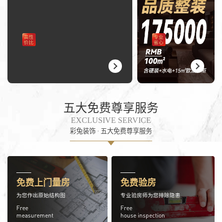
高性
专业
价比
省心
五大免费尊享服务
EXCLUSIVE SERVICE
彩兔装饰 · 五大免费尊享服务
免费上门量房
免费验房
为您作出原始结构图
专业验房师为您排除隐患
Free
Free
measurement
house inspection