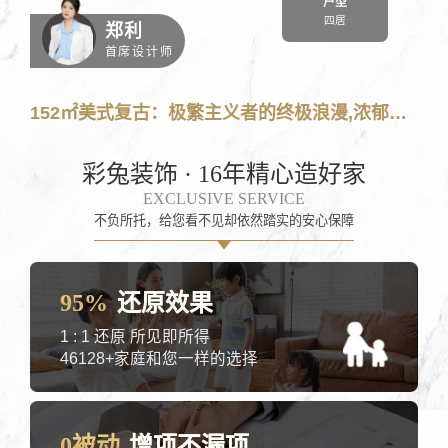
立即报价
户型
四居
郑利
首席设计师
透明
精准
便捷
152㎡美式复古：极繁主义者的终极浪漫,浓郁热烈
一房一价
成都近4万户
10秒获取
0增项不漏项
家庭数据参考
方便快捷
彩兔装饰 · 16年精心造好家
EXCLUSIVE SERVICE
不负所托，给您看不见却依然踏实的安心保障
95%
还原效果
1 : 1 还原 所见即所得
46128+家庭和您一样的选择
0被动
增项不漏项