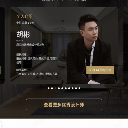
个人介绍
专注家装13年
王继兵
Wangjibing
彩兔装饰首席设计师/12年
擅长风格：
日式、欧式、中式、混搭、新中式、
轻奢
找TA预约设计
精品案例：
加国枫韵,金色花园,川大河畔,丽景花
园,东山国际新城,金府SOHO
查看更多优秀设计师