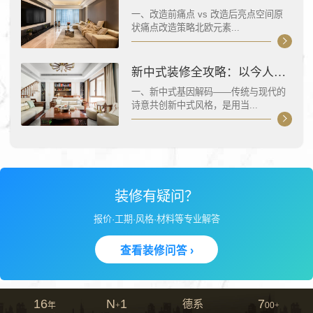
一、改造前痛点 vs 改造后亮点空间原
状痛点改造策略北欧元素...
新中式装修全攻略：以今人之眼,重塑东方雅韵
一、新中式基因解码——传统与现代的
诗意共创新中式风格，是用当...
装修有疑问？
报价·工期·风格·材料等专业解答
查看装修问答 ›
16
N
1
7
德系
年
+
00
+