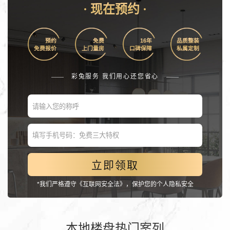
· 现在预约 ·
预约
免费
16年
品质整装
免费报价
上门量房
口碑保障
私属定制
——
彩兔服务 我们用心还您省心
——
立即领取
*我们严格遵守《互联网安全法》，保护您的个人隐私安全
本地楼盘热门案列