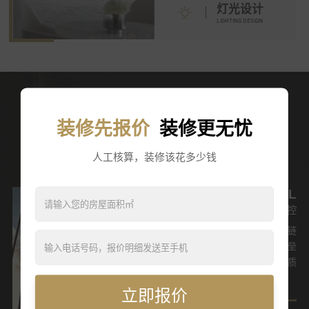
灯光设计
LIGHTING DESIGN
5项体验升级生活历久弥新
装修先报价
装修更无忧
FIVE EXPERIENCE UPGRADES
人工核算，装修该花多少钱
总把控
更安全
仪式感
高颜值
全配齐
E
TOTAL CONTROL
N
一个品牌总把控
置
彩兔构建全球直采供应链
搭
大同多品类之间联动的壁垒
更
全方位把控产品品质
。
立即报价