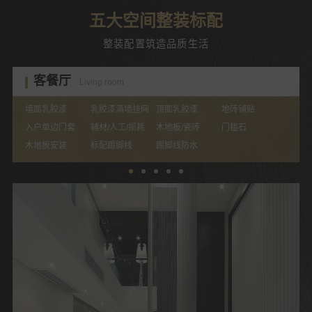
五大空间整装标配
整装配置筑造品质生活
客餐厅
Living room
墙面乳胶漆
乳胶漆满墙挂网
顶面乳胶漆
地砖铺贴
入户单边门套
辅材/人工/损耗
木地板/瓷砖
门槛石
木地板安装
标配踢脚线
踢脚线防水