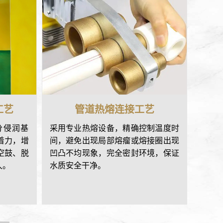
工艺
管道热熔连接工艺
分侵润基
采用专业热熔设备，精确控制温度时
采用
着力，增
间，避免出现局部熔瘤或熔接圈出现
地面
空鼓、脱
凹凸不均现象，完全密封环境，保证
地面
久。
水质安全干净。
免木