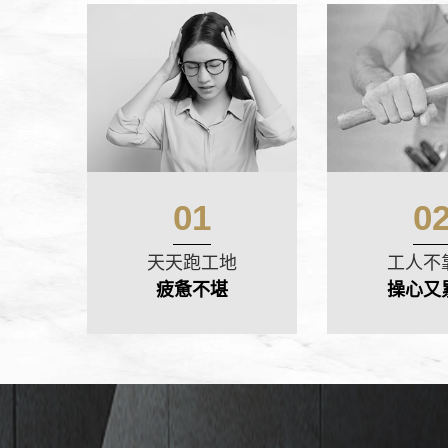
01
0
天天跑工地
工人不
疲惫不堪
操心又