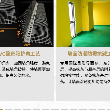
PVC隐形阳护角工艺
墙面防潮防霉抗碱
护角条，加固墙角强度，避免
专用国际品质界面剂，充
击造成墙角破损，使墙面更加
层，提高抹灰与原基层的附
观，提高装修档次。
强粘接性能，避免抹灰基层
落、让墙面涂刷更加均匀持