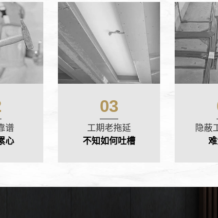
2
03
靠谱
工期老拖延
隐蔽
累心
不知如何吐槽
难