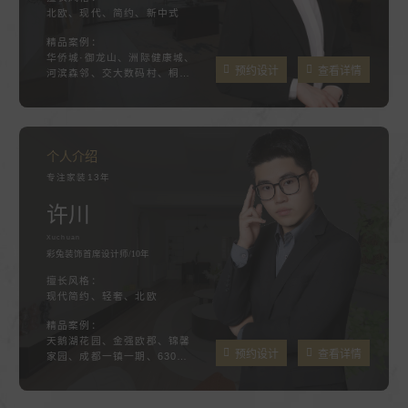
北欧、现代、简约、新中式
精品案例：
华侨城·御龙山、洲际健康城、
预约设计
查看详情
河滨森邻、交大数码村、桐梓
林欧城
个人介绍
专注家装13年
许川
Xuchuan
彩兔装饰首席设计师/10年
擅长风格：
现代简约、轻奢、北欧
精品案例：
天鹅湖花园、金强欧郡、锦馨
预约设计
查看详情
家园、成都一镇一期、630大
院、鸿阁新座、东晖花园三
期、望江苑