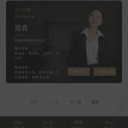
个人介绍
专注家装13年
周青
Zhouqing
彩兔装饰首席设计师/6年
擅长风格：
奶油风、原木风、法式风、中
古风
精品案例：
预约设计
查看详情
招商未来公园、西派少城、正
兴紫瑞里、隆腾凌云府
首页
上一页
下一页
尾页
16
N
1
7
德系
年
+
00
+
口碑品牌
定制设计
锡尔特工艺
企业员工