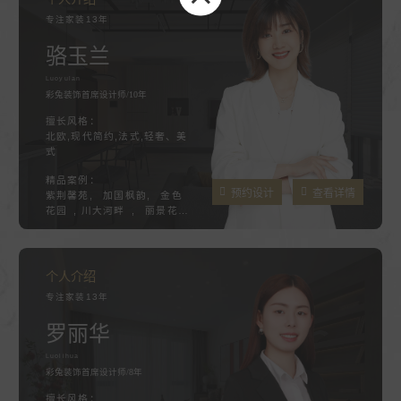
专注家装13年
骆玉兰
Luoyulan
彩兔装饰首席设计师/10年
擅长风格：
北欧,现代简约,法式,轻奢、美
式
精品案例：
预约设计
查看详情
紫荆馨苑, 加国枫韵, 金色
花园 , 川大河畔 , 丽景花
园 , 沙河新城 ,西城丽舍
个人介绍
专注家装13年
罗丽华
Luolihua
彩兔装饰首席设计师/8年
擅长风格：