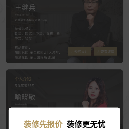
王继兵
Wangjibing
彩兔装饰首席设计师/12年
擅长风格：
日式、欧式、中式、混搭、新
中式、轻奢
精品案例：
预约设计
查看详情
加国枫韵,金色花园,川大河畔,
丽景花园,东山国际新城,金府
SOHO
个人介绍
专注家装13年
喻晓敏
Yuxiaomin
彩兔装饰首席设计师/12年
擅长风格：
装修先报价
装修更无忧
新古典、美式、欧式、轻奢、
简约、北欧等等