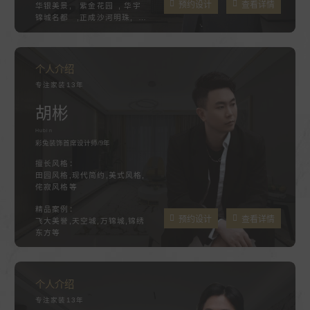
预约设计
查看详情
华银美景, 紫金花园 , 华宇
锦城名都 ,正成沙河明珠, 兰
苑雅居
个人介绍
专注家装13年
胡彬
Hubin
彩兔装饰首席设计师/9年
擅长风格：
田园风格,现代简约,美式风格,
侘寂风格等
精品案例：
预约设计
查看详情
飞大美誉,天空城,万锦城,锦绣
东方等
个人介绍
专注家装13年