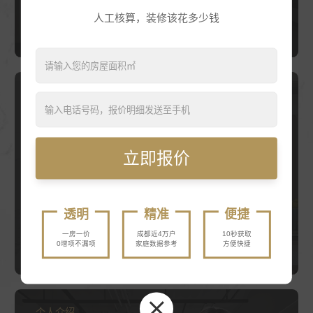
人工核算，装修该花多少钱
精品案例：
预约设计
查看详情
双玺, 青城皓庭, 华府西苑,
东升苑 , 蜀青怡和茗居 , 优
品尚东, 清华逸景
个人介绍
专注家装13年
袁红芳
立即报价
Yuanhongfang
彩兔装饰首席设计师/13年
擅长风格：
现代、美式、欧式、地中海丶
透明
精准
便捷
中式丶田园等
一房一价
成都近4万户
10秒获取
精品案例：
0增项不漏项
家庭数据参考
方便快捷
预约设计
查看详情
宏得紫竹苑 , 蓝光花满庭 ,
森宇美茵河谷 , 渥嘉郡 ,双
楠融域 , 弗客城
个人介绍