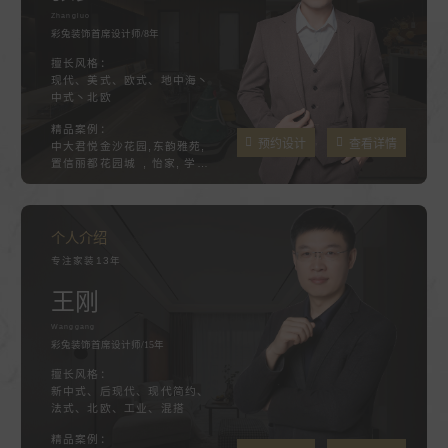
Zhangluo
彩兔装饰首席设计师/8年
擅长风格：
现代、美式、欧式、地中海丶
中式丶北欧
精品案例：
预约设计
查看详情
中大君悦金沙花园,东韵雅苑,
置信丽都花园城 , 怡家, 学府
院
个人介绍
专注家装13年
王刚
Wanggang
彩兔装饰首席设计师/15年
擅长风格：
新中式、后现代、现代简约、
法式、北欧、工业、混搭
精品案例：