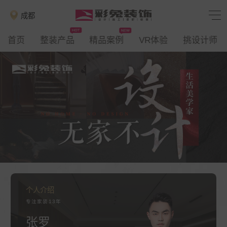
成都
首页
整装产品
精品案例
VR体验
挑设计师
个人介绍
专注家装13年
张罗