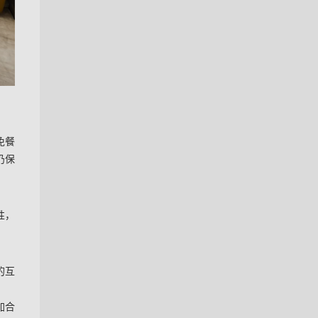
免餐
仍保
性，
的互
加合