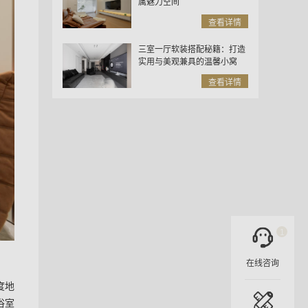
属魅力空间
查看详情
三室一厅软装搭配秘籍：打造
实用与美观兼具的温馨小窝
查看详情
1
在线咨询
度地
浴室