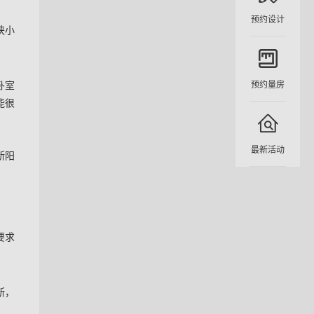
预约设计
狭小
预约量房
卧室
能很
最新活动
断阳
要求
断，