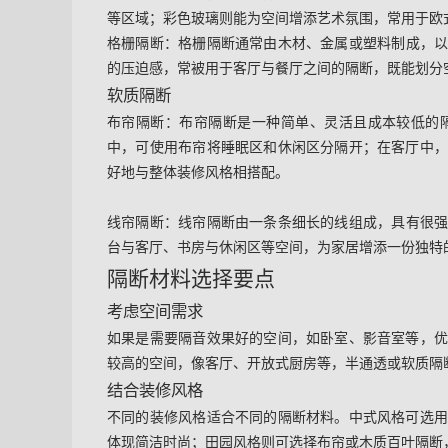
等区域；彩色玻璃则能为空间增添艺术氛围，常用于欧
格栅隔断
：格栅隔断通常由木材、金属或塑料制成，
的压迫感，常被用于客厅与餐厅之间的隔断，既能划分
软质隔断
布帘隔断
：布帘隔断是一种简单、灵活且成本较低的
中，可使用布帘将睡眠区和休闲区分隔开；在客厅中
好地与整体装修风格相搭配。
线帘隔断
：线帘隔断由一条条细长的线组成，具有很
台与客厅、书房与休闲区等空间，为家居增添一份独特
隔断材料选择要点
考虑空间需求
如果是需要隔音效果好的空间，如卧室、影音室等，
较高的空间，像客厅、开放式厨房等，半通透或软质隔
结合装修风格
不同的装修风格适合不同的隔断材料。中式风格可选
体现简洁时尚；田园风格则可选择布帘或木质百叶隔断