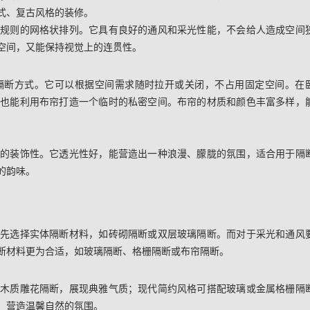
式、复古风格的装修。
以规则的网格状排列。它具有良好的通风和采光性能，不会给人造成空间
空间，又能保持视觉上的连贯性。
隔断方式。它可以根据空间需求随时拉开或关闭，不占用固定空间。在
，也能利用布帘打造一个临时的私密空间。布帘的材质和颜色丰富多样，
强的装饰性。它透光性好，能营造出一种浪漫、朦胧的氛围，适合用于隔
的韵味。
优先选择实体隔断材料，如砖砌隔断或双层玻璃隔断。而对于采光和通风
断材料更为合适，如玻璃隔断、格栅隔断或布帘隔断。
用木质雕花隔断，展现典雅气质；现代简约风格可搭配玻璃或金属格栅隔
，营造温馨自然的氛围。