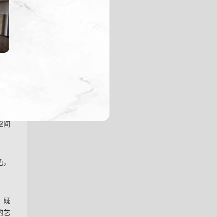
现代简约
空间
色，
，既
的艺