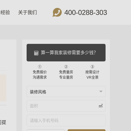
400-0288-303
修经验
关于我们
算一算我家装修需要多少钱？
①
②
③
免费报价
免费量房
按需设计
沟通需求
专业量房
VR全景
㎡
前提