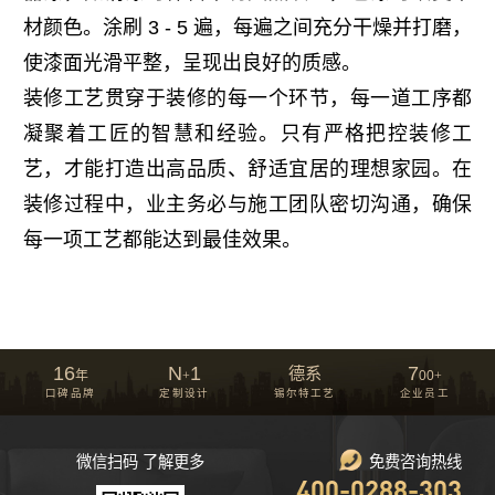
材颜色。涂刷 3 - 5 遍，每遍之间充分干燥并打磨，
使漆面光滑平整，呈现出良好的质感。
装修工艺贯穿于装修的每一个环节，每一道工序都
凝聚着工匠的智慧和经验。只有严格把控装修工
艺，才能打造出高品质、舒适宜居的理想家园。在
装修过程中，业主务必与施工团队密切沟通，确保
每一项工艺都能达到最佳效果。
16
N
1
7
德系
年
+
00
+
口碑品牌
定制设计
锡尔特工艺
企业员工
微信扫码 了解更多
免费咨询热线
400-0288-303