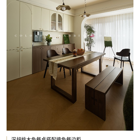
深胡桃木色餐桌搭配撞色餐边柜，