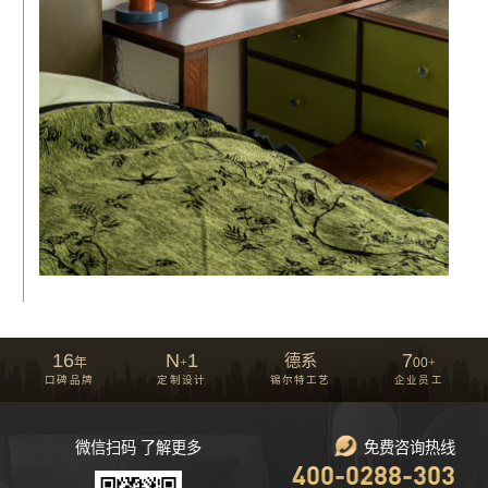
16
N
1
7
德系
年
+
00
+
口碑品牌
定制设计
锡尔特工艺
企业员工
微信扫码 了解更多
免费咨询热线
400-0288-303