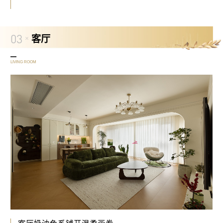
03
客厅
LIVING ROOM