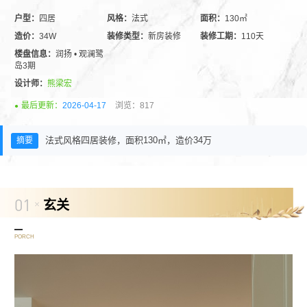
户型：
四居
风格：
法式
面积：
130㎡
造价：
34W
装修类型：
新房装修
装修工期：
110天
楼盘信息：
润扬 • 观澜鹭
岛3期
设计师：
熊梁宏
最后更新：
2026-04-17
浏览：817
法式风格四居装修，面积130㎡，造价34万
01
玄关
PORCH