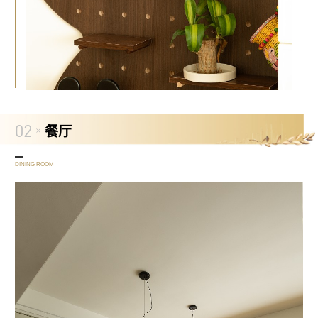
02
餐厅
DINING ROOM