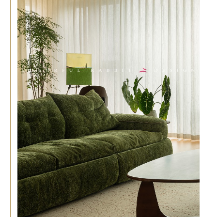
透明
精准
便捷
一房一价
成都近4万户
10秒获取
0增项不漏项
家庭数据参考
方便快捷