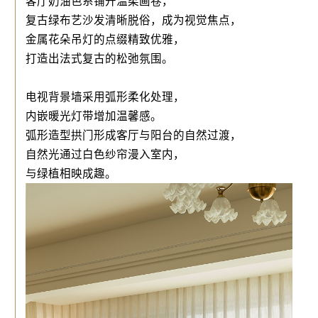
客厅奶油色系铺开温柔画卷，
复古绿布艺沙发清晰脱俗，成为视觉焦点，
金属花朵吊灯的点缀精致优雅，
打造出法式复古的松弛氛围。
电视背景墙采用弧形柔化处理，
装修先报价
装修更无忧
内嵌暖光灯带增加温馨感。
弧形造型拱门形成客厅与阳台的自然过渡，
人工核算，装修该花多少钱
自然光通过白色纱帘漫入室内，
与绿植相映成趣。
立即报价